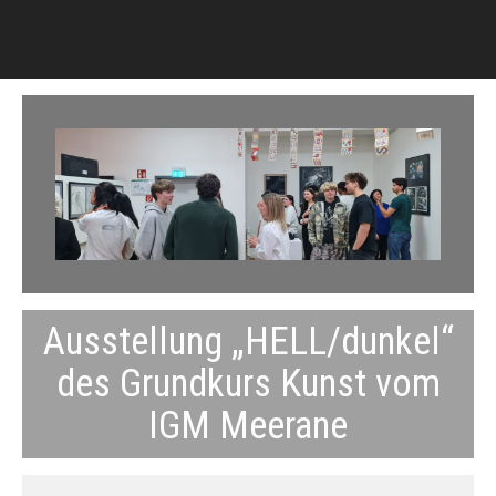
Ausstellung „HELL/dunkel“
des Grundkurs Kunst vom
IGM Meerane